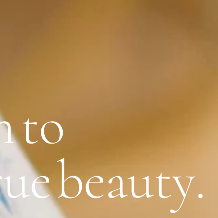
n
t
o
r
u
e
b
e
a
u
t
y
.