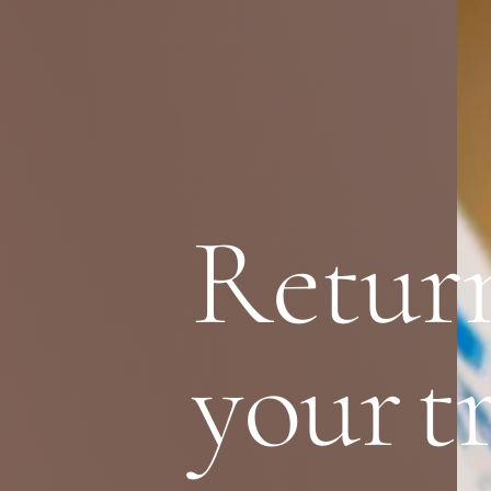
R
e
t
u
r
y
o
u
r
t