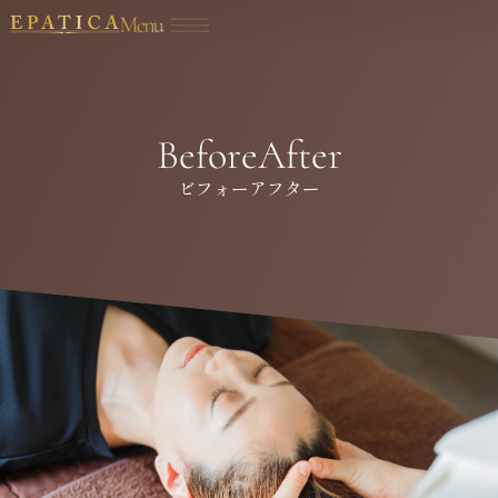
B
e
f
o
r
e
A
f
t
e
r
ビフォーアフター