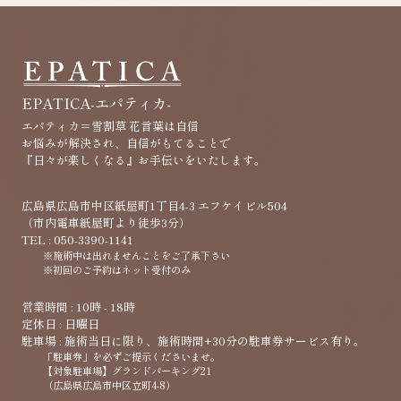
EPATICA-エパティカ-
エパティカ＝雪割草 ​花言葉は自信
お悩みが解決され、自信がもてることで
『日々が楽しくなる』お手伝いをいたします。
広島県広島市中区紙屋町1丁目4-3 エフケイビル504
（市内電車紙屋町より徒歩3分）
TEL : 050-3390-1141
※施術中は出れませんことをご了承下さい
※初回のご予約はネット受付のみ
営業時間 : 10時 - 18時
定休日 : 日曜日
駐車場 : 施術当日に限り、施術時間+30分の駐車券サービス有り。
「駐車券」を必ずご提示くださいませ。
【対象駐車場】グランドパーキング21
（広島県広島市中区立町4-8）