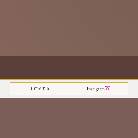
TOP
RESERVATION
BEFORE & AFTER
Instagram
予約をする
VOICES
MENU
FLOW
FAQ
NEWS
© EPATICA. All rights reserved.